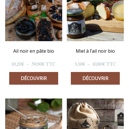
Ail noir en pâte bio
Miel à l’ail noir bio
Plage
Plage
10,20
€
–
39,90
€
5,50
€
–
10,80
€
TTC
TTC
de
de
prix :
prix :
DÉCOUVRIR
DÉCOUVRIR
10,20€
5,50€
à
à
39,90€
10,80€