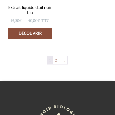
Extrait liquide d’ail noir
bio
Plage
15,00
€
–
40,00
€
TTC
de
prix :
DÉCOUVRIR
15,00€
à
40,00€
1
2
→