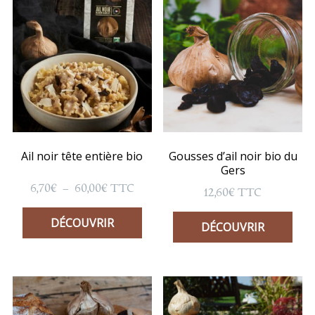
Ail noir tête entière bio
Gousses d’ail noir bio du
Gers
Plage
6,70
€
–
60,00
€
TTC
12,60
€
TTC
de
prix :
DÉCOUVRIR
DÉCOUVRIR
6,70€
à
60,00€