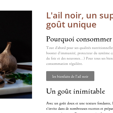
L'ail noir, un s
goût unique
Pourquoi consommer de
Tout d’abord pour ses qualités nutritionnell
booster d’immunité, protecteur du système ca
du foie et des neurones…) Pour tous ses bie
consommation régulière.
les bienfaits de l'ail noir
Un goût inimitable
Avec un goût doux et une texture fondante, l’
s’invite dans de nombreuses recettes et prépa