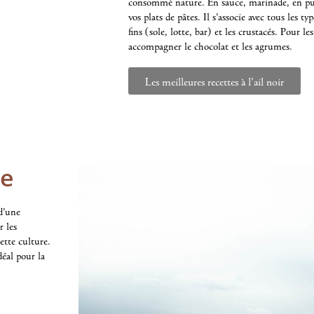
consommé nature. En sauce, marinade, en pur
vos plats de pâtes. Il s’associe avec tous les ty
fins (sole, lotte, bar) et les crustacés. Pour le
accompagner le chocolat et les agrumes.
Les meilleures recettes à l'ail noir
le
 d’une
r les
tte culture.
déal pour la