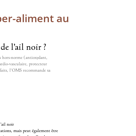
uper-aliment au
 l’ail noir ?
es hors-norme (antioxydant,
rdio-vasculaire, protecteur
nfaits, l’OMS recommande sa
ail noir
rations, mais peut également être