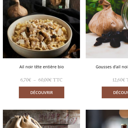
Ail noir tête entière bio
Gousses d’ail no
6,70
€
–
60,00
€
12,60
€
TTC
DÉCOUVRIR
DÉCOU