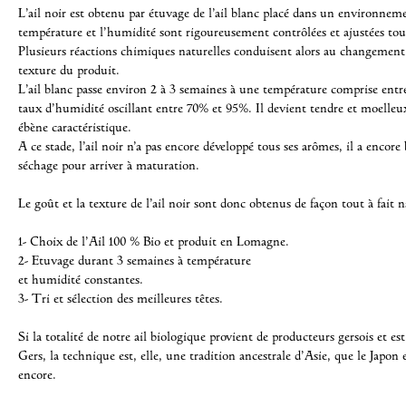
L’ail noir est obtenu par étuvage de l’ail blanc placé dans un environneme
température et l’humidité sont rigoureusement contrôlées et ajustées tou
Plusieurs réactions chimiques naturelles conduisent alors au changement 
texture du produit.
L’ail blanc passe environ 2 à 3 semaines à une température comprise ent
taux d’humidité oscillant entre 70% et 95%. Il devient tendre et moelleu
ébène caractéristique.
A ce stade, l’ail noir n’a pas encore développé tous ses arômes, il a encore
séchage pour arriver à maturation.
Le goût et la texture de l’ail noir sont donc obtenus de façon tout à fait n
1- Choix de l’Ail 100 % Bio et produit en Lomagne.
2- Etuvage durant 3 semaines à température
et humidité constantes.
3- Tri et sélection des meilleures têtes.
Si la totalité de notre ail biologique provient de producteurs gersois et 
Gers, la technique est, elle, une tradition ancestrale d’Asie, que le Japon 
encore.