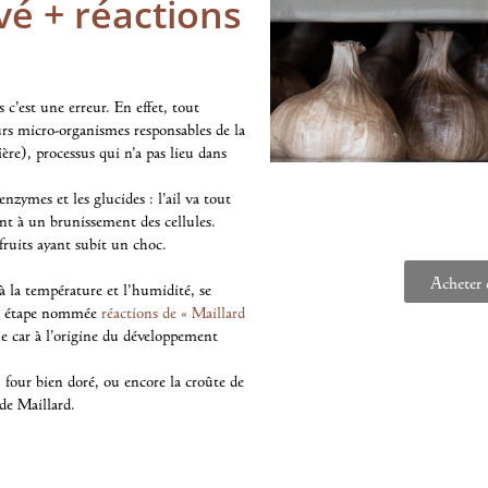
uvé + réactions
c’est une erreur. En effet, tout
urs micro-organismes responsables de la
ère), processus qui n’a pas lieu dans
nzymes et les glucides : l’ail va tout
nt à un brunissement des cellules.
fruits ayant subit un choc.
Acheter d
à la température et l’humidité, se
tte étape nommée
réactions de « Maillard
e car à l’origine du développement
 four bien doré, ou encore la croûte de
 de Maillard.