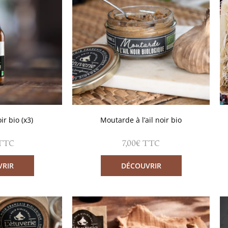
oir bio (x3)
Moutarde à l’ail noir bio
7,00
€
TTC
TTC
VRIR
DÉCOUVRIR