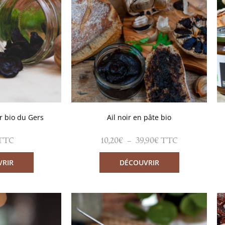
ir bio du Gers
Ail noir en pâte bio
10,20
€
–
39,90
€
TTC
TTC
VRIR
DÉCOUVRIR