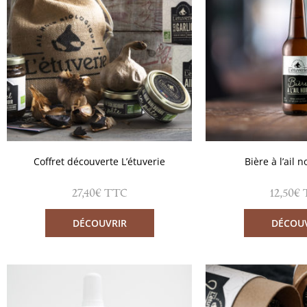
Coffret découverte L’étuverie
Bière à l’ail n
27,40
€
12,50
€
TTC
DÉCOUVRIR
DÉCOU