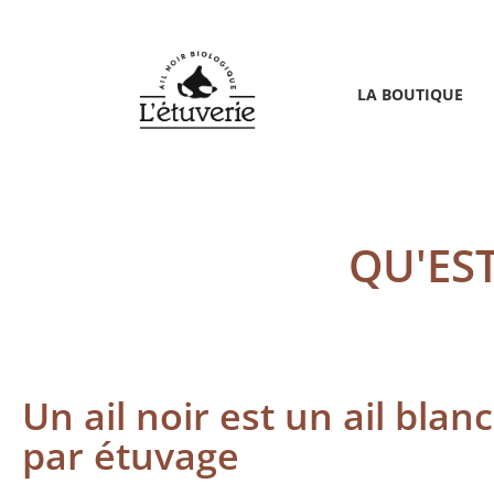
L'Étuverie
Aller
à
Passer
LA BOUTIQUE
la
au
contenu
navigation
principale
QU'EST
Un ail noir est un ail bla
par étuvage